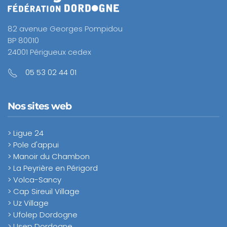
82 avenue Georges Pompidou
BP 80010
24001 Périgueux cedex
05 53 02 44 01
Nos sites web
> Ligue 24
> Pole d'appui
> Manoir du Chambon
> La Peyrière en Périgord
> Volca-Sancy
> Cap Sireuil Village
> Uz Village
> Ufolep Dordogne
> Usep Dordogne