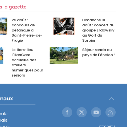
ns la gazette
29 août :
Dimanche 30
concours de
août : concert du
pétanque à
groupe Erdöwsky
Saint-Pierre-de-
au Golf du
Frugie
Sorbier !
Le tiers-lieu
Séjour rando au
l'HanGare
pays de Fénelon !
accueille des
ateliers
numériques pour
seniors
onaux
nale
nale
onale
Intranet <