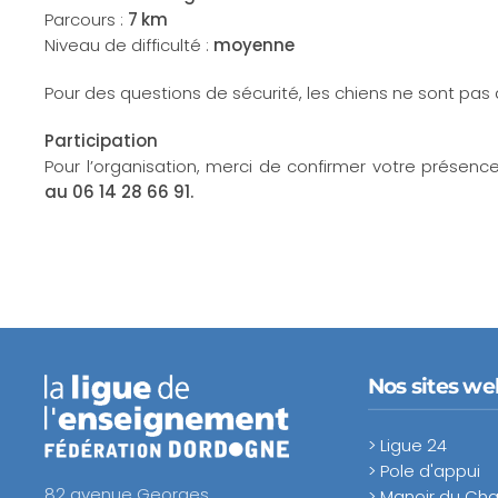
Parcours :
7 km
Niveau de difficulté :
moyenne
Pour des questions de sécurité, les chiens ne sont pas 
Participation
Pour l’organisation, merci de confirmer votre présen
au 06 14 28 66 91.
Nos sites we
> Ligue 24
> Pole d'appui
82 avenue Georges
> Manoir du C