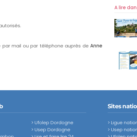
A lire da
autorisés.
ce par mail ou par téléphone auprès de
Anne
b
Sites nati
> Ufolep Dordogne
> Ligue natio
> Usep Dordogne
> Usep natio
hambon
> Lire et faire lire 24
> Ufolep nati