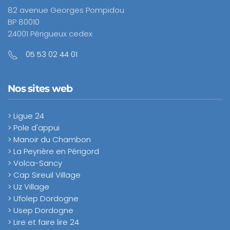
82 avenue Georges Pompidou
BP 80010
24001 Périgueux cedex
05 53 02 44 01
Nos sites web
> Ligue 24
> Pole d'appui
> Manoir du Chambon
> La Peyrière en Périgord
> Volca-Sancy
> Cap Sireuil Village
> Uz Village
> Ufolep Dordogne
> Usep Dordogne
> Lire et faire lire 24